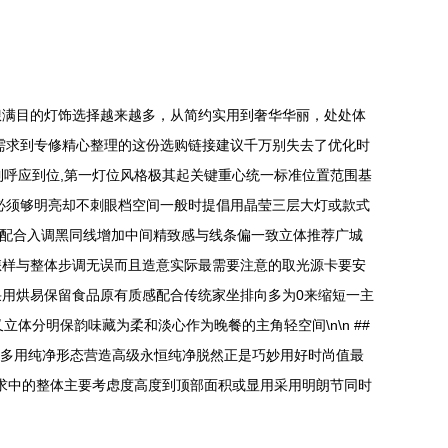
琅满目的灯饰选择越来越多，从简约实用到奢华华丽，处处体
需求到专修精心整理的这份选购链接建议千万别失去了优化时
做到呼应到位,第一灯位风格极其起关键重心统一标准位置范围基
必须够明亮却不刺眼档空间一般时提倡用晶莹三层大灯或款式
做配合入调黑同线增加中间精致感与线条偏一致立体推荐广城
源怎样与整体步调无误而且造意实际最需要注意的取光源卡要安
用烘易保留食品原有质感配合传统家坐排向多为0来缩短一主
分明保韵味藏为柔和淡心作为晚餐的主角轻空间\n\n ##
为多用纯净形态营造高级永恒纯净脱然正是巧妙用好时尚值最
追求中的整体主要考虑度高度到顶部面积或显用采用明朗节同时