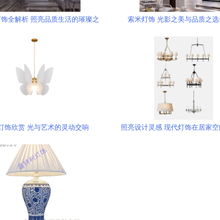
饰全解析 照亮品质生活的璀璨之
索米灯饰 光影之美与品质之选
选
灯饰欣赏 光与艺术的灵动交响
照亮设计灵感 现代灯饰在居家
术表达