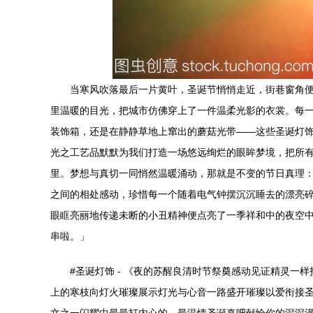
当寒风吹落最后一片黄叶，圣诞节悄悄走近，街巷窗角
里温暖的目光，把城市仿佛穿上了一件温柔光影的衣裳。每
装饰箱，还是在静静草地上窜出的蘑菇光带——这些圣诞灯
光之工艺品默默为我们打造一场悠远绚烂的眼眸梦境，把所
里。梦想与真切一同悄然温暖涌动，那就是不变的节日真理
之间的相处感动，珍惜每一个随着电气钟摆沉沉睡去的漂亮
眼眶亮丽地传递未断的小丑精神便点亮了一季祥和中的夜空
串啦。」
#圣诞灯饰 - 《夜的苏醒良清时节祭奠感动见证精灵
上的寒枝向灯火璀璨展示灯光与心音一路盛开璀璨以爱衔接