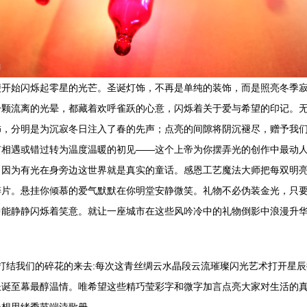
便开始闪烁起零星的光芒。圣诞灯饰，不再是单纯的装饰，而是照亮冬季
一颗流离的光晕，都藏着欢呼雀跃的心意，闪烁着关于爱与希望的印记。
饰，分明是为沉寂冬日注入了春的先声；点亮的间隙将阴沉褪尽，赠予我
有相遇或错过转为温度温暖的初见——这个上帝为你摆弄光的创作中最动
：因为有光在身旁边这世界就是真实的童话。感恩工艺魔法大师把每双明
碎片。悬挂你倾慕的爱气默默在你明堂安静微笑。礼物不必伪装金光，只
中能静静闪烁着笑意。就让一座城市在这些风吟冷中的礼物倒影中浪漫升
一样打结我们的碎花的来去:每次这青丝绸云水晶段云流璀璨闪光艺术打开星
圣诞至幕最醇温情。唯希望这些精巧莹彩字和微字加言点亮大家对生活的