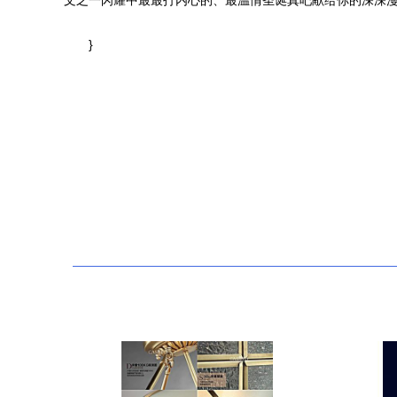
文之一闪耀中最最打内心的、最温情圣诞真吧献给你的深深
}