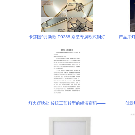
卡莎图9月新款 D0238 别墅专属欧式铜灯
产品库灯
的璀璨工艺
灯火辉映处 传统工艺转型的经济密码——
创意
假期社会实践报告之古镇灯饰产业探访