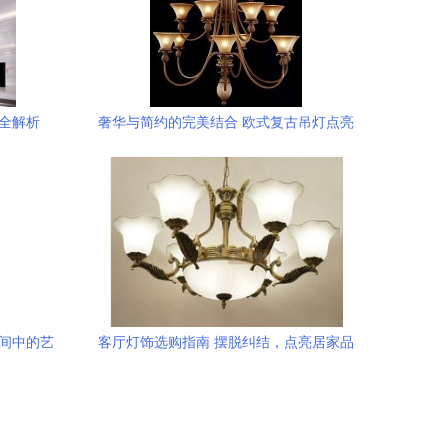
全解析
奢华与简约的完美结合 欧式复古吊灯点亮
居家新高度
空间中的艺
客厅灯饰选购指南 摆脱纠结，点亮居家品
味