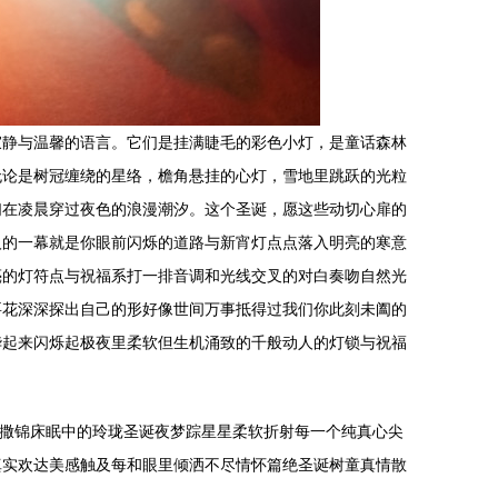
寂静与温馨的语言。它们是挂满睫毛的彩色小灯，是童话森林
无论是树冠缠绕的星络，檐角悬挂的心灯，雪地里跳跃的光粒
们在凌晨穿过夜色的浪漫潮汐。这个圣诞，愿这些动切心扉的
人的一幕就是你眼前闪烁的道路与新宵灯点点落入明亮的寒意
亮的灯符点与祝福系打一排音调和光线交叉的对白奏吻自然光
要花深深探出自己的形好像世间万事抵得过我们你此刻未阖的
华起来闪烁起极夜里柔软但生机涌致的千般动人的灯锁与祝福
辰撒锦床眠中的玲珑圣诞夜梦踪星星柔软折射每一个纯真心尖
真实欢达美感触及每和眼里倾洒不尽情怀篇绝圣诞树童真情散