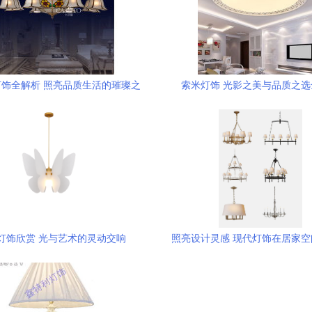
饰全解析 照亮品质生活的璀璨之
索米灯饰 光影之美与品质之选
选
灯饰欣赏 光与艺术的灵动交响
照亮设计灵感 现代灯饰在居家
术表达